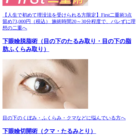
【人生で初めて埋没法を受けられる方限定】First二重術3点
留め73,000円（税込） 施術時間20～30分程度で、バレずに理
想の二重へ
下眼瞼脱脂術（目の下のたるみ取り・目の下の脂
肪ふくらみ取り）
目の下のくぼみ・ふくらみ・クマなどに悩んでいる方へ
下眼瞼切開術（クマ・たるみとり）