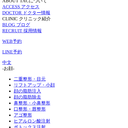
ABOUT
TACについて
ACCESS
アクセス
DOCTOR
ドクター情報
CLINIC
クリニック紹介
BLOG
ブログ
RECRUIT
採用情報
WEB予約
LINE予約
中文
-お顔-
二重整形・目元
リフトアップ・小顔
顔の脂肪注入
顔の脂肪除去
鼻整形・小鼻整形
口整形・唇整形
アゴ整形
ヒアルロン酸注射
ボトックス注射