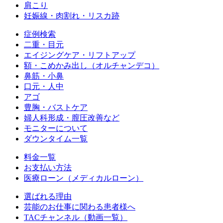
肩こり
妊娠線・肉割れ・リスカ跡
症例検索
二重・目元
エイジングケア・リフトアップ
額・こめかみ出し（オルチャンデコ）
鼻筋・小鼻
口元・人中
アゴ
豊胸・バストケア
婦人科形成・膣圧改善など
モニターについて
ダウンタイム一覧
料金一覧
お支払い方法
医療ローン（メディカルローン）
選ばれる理由
芸能のお仕事に関わる患者様へ
TACチャンネル（動画一覧）