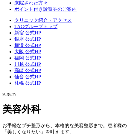
来院された方々
ポイント付き診察券のご案内
クリニック紹介・アクセス
TACグループトップ
新宿 公式HP
銀座 公式HP
横浜 公式HP
大阪 公式HP
福岡 公式HP
川越 公式HP
高崎 公式HP
仙台 公式HP
札幌 公式HP
surgery
美容外科
お手軽なプチ整形から、本格的な美容整形まで。患者様の
「美しくなりたい」を叶えます。