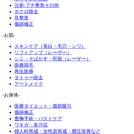
注射-プチ整形その他
ホクロ除去
耳整形
傷跡修正
-お肌-
スキンケア（美白・毛穴・シワ）
リフトアップ（レーザー）
シミ・そばかす・肝斑（レーザー）
医療脱毛
再生医療
タトゥー除去
アートメイク
-お身体-
医療ダイエット・脂肪吸引
傷跡修正
豊胸手術・バストケア
ワキガ・多汗症
婦人科形成・女性器形成・膣圧改善など