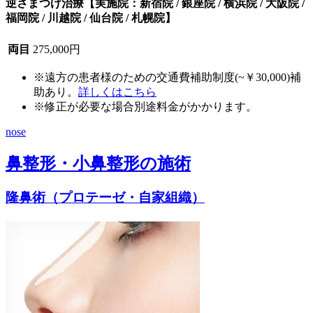
逆さまつげ治療
【実施院：新宿院 / 銀座院 / 横浜院 / 大阪院 /
福岡院 / 川越院 / 仙台院 / 札幌院】
両目
275,000円
※遠方の患者様のための交通費補助制度(~￥30,000)補
助あり。
詳しくはこちら
※修正が必要な場合別途料金がかかります。
nose
鼻整形・小鼻整形の施術
隆鼻術（プロテーゼ・自家組織）