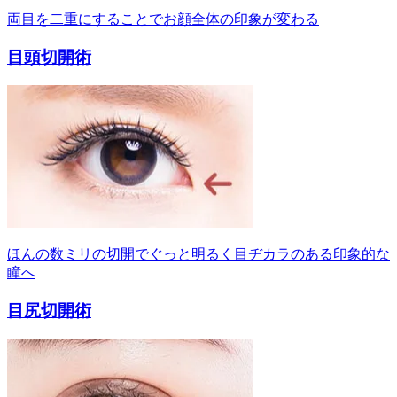
両目を二重にすることでお顔全体の印象が変わる
目頭切開術
ほんの数ミリの切開でぐっと明るく目ヂカラのある印象的な
瞳へ
目尻切開術