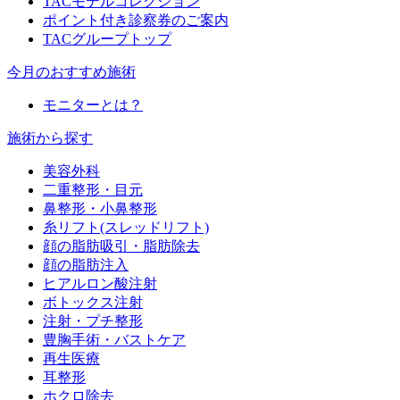
TACモデルコレクション
ポイント付き診察券のご案内
TACグループトップ
今月のおすすめ施術
モニターとは？
施術から探す
美容外科
二重整形・目元
鼻整形・小鼻整形
糸リフト(スレッドリフト)
顔の脂肪吸引・脂肪除去
顔の脂肪注入
ヒアルロン酸注射
ボトックス注射
注射・プチ整形
豊胸手術・バストケア
再生医療
耳整形
ホクロ除去