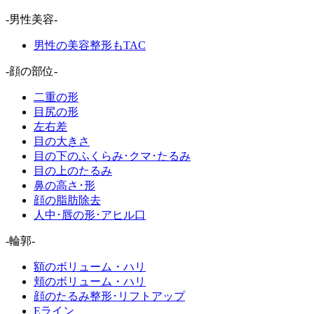
-男性美容-
男性の美容整形もTAC
-顔の部位-
二重の形
目尻の形
左右差
目の大きさ
目の下のふくらみ･クマ･たるみ
目の上のたるみ
鼻の高さ･形
顔の脂肪除去
人中･唇の形･アヒル口
-輪郭-
額のボリューム・ハリ
頬のボリューム・ハリ
顔のたるみ整形･リフトアップ
Eライン