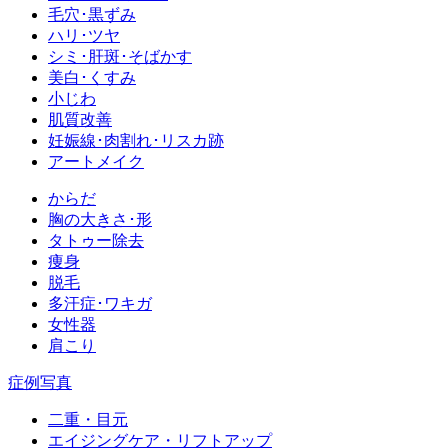
毛穴･黒ずみ
ハリ･ツヤ
シミ･肝斑･そばかす
美白･くすみ
小じわ
肌質改善
妊娠線･肉割れ･リスカ跡
アートメイク
からだ
胸の大きさ･形
タトゥー除去
痩身
脱毛
多汗症･ワキガ
女性器
肩こり
症例写真
二重・目元
エイジングケア・リフトアップ