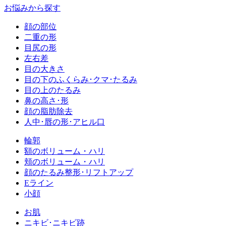
お悩みから探す
顔の部位
二重の形
目尻の形
左右差
目の大きさ
目の下のふくらみ･クマ･たるみ
目の上のたるみ
鼻の高さ･形
顔の脂肪除去
人中･唇の形･アヒル口
輪郭
額のボリューム・ハリ
頬のボリューム・ハリ
顔のたるみ整形･リフトアップ
Eライン
小顔
お肌
ニキビ･ニキビ跡