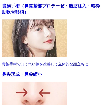
貴族手術（鼻翼基部プロテーゼ・脂肪注入・粉砕
肋軟骨移植）
貴族手術でほうれい線を改善して立体的な顔立ちに
鼻尖形成・鼻尖縮小