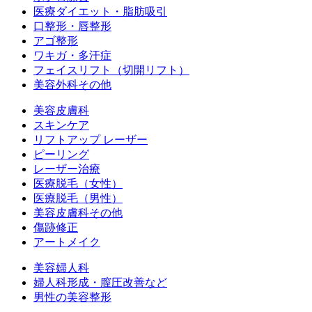
医療ダイエット・脂肪吸引
口整形・唇整形
アゴ整形
ワキガ・多汗症
フェイスリフト（切開リフト）
美容外科その他
美容皮膚科
スキンケア
リフトアップ レーザー
ピーリング
レーザー治療
医療脱毛（女性）
医療脱毛（男性）
美容皮膚科その他
傷跡修正
アートメイク
美容婦人科
婦人科形成・膣圧改善など
男性の美容整形