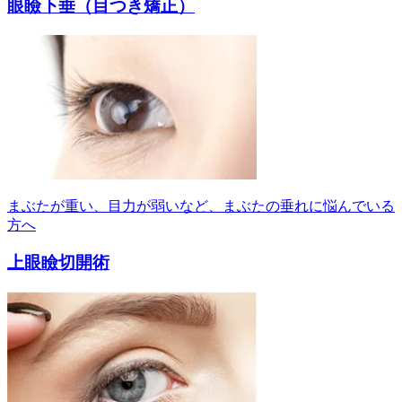
眼瞼下垂（目つき矯正）
まぶたが重い、目力が弱いなど、まぶたの垂れに悩んでいる
方へ
上眼瞼切開術