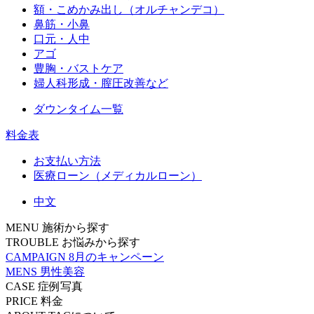
額・こめかみ出し（オルチャンデコ）
鼻筋・小鼻
口元・人中
アゴ
豊胸・バストケア
婦人科形成・膣圧改善など
ダウンタイム一覧
料金表
お支払い方法
医療ローン（メディカルローン）
中文
MENU
施術から探す
TROUBLE
お悩みから探す
CAMPAIGN
8月のキャンペーン
MENS
男性美容
CASE
症例写真
PRICE
料金