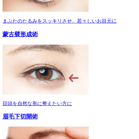
まぶたのたるみをスッキリさせ、若々しいお目元に
蒙古襞形成術
目頭を自然な形に整えたい方に
眉毛下切開術