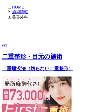
HOME
施術情報
美容外科
eye
二重整形・目元の施術
二重埋没法（切らない二重整形）