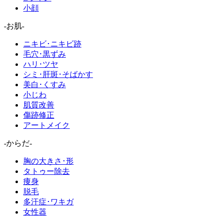
小顔
-お肌-
ニキビ･ニキビ跡
毛穴･黒ずみ
ハリ･ツヤ
シミ･肝斑･そばかす
美白･くすみ
小じわ
肌質改善
傷跡修正
アートメイク
-からだ-
胸の大きさ･形
タトゥー除去
痩身
脱毛
多汗症･ワキガ
女性器